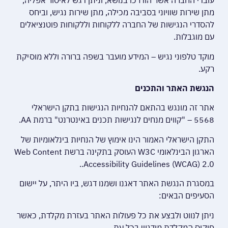
עובדי החברה אשר הודרכו בנושא, וניתן דגש לאיסור אפליה,
מתן שירות שוויוני בסביבה מכילה, מתן שירות נגיש, וביחס
להסדרי הנגישות של החברה ללקוחות וללקוחות פוטנציאלים
עם מוגבלות.
מוקד טלפוני נגיש – המידע מועבר בשפה ברורה וללא מוסיקת
רקע.
הנגשת האתר והתכנים
אתר זה מונגש בהתאם להנחיות הנגישות בתקן הישראלי
5568 – "קווים מנחים לנגישות תכנים באינטרנט" ברמת AA.
התקן הישראלי האמור הינו אימוץ של הנחיות בינלאומיות של
הארגון הבינלאומי W3C העוסק בתקינה ברשת Web Content
Accessibility Guidelines (WCAG) 2.0..
במסגרת הנגשת האתר דאגנו ושמנו דגש, ביו היתר, על יישום
הסעיפים הבאים:
ניתן לנווט ולבצע את כל פעולות האתר בעזרת מקלדת, כאשר
פוקוס המקלדת מודגש בכל עת.