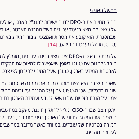
ממשל תאגידי
החוק מחייב את ה-DPO לדווח ישירות למנכ"ל האר
על DPO להימצא בניגוד עניינים בשל המבנה הארגוני, או בשל תפקידו.
(CTO; מנהל מערכות המידע).
[14]
על מנת לוודא כי ה-DPO אינו מצוי בניגוד עניינים, מומלץ למנותו כחלק מההנהלה הבכירה בארגון.
מומלץ למנות את DPO באופן שיאפשר לו למצות 
לאבטחת המידע בארגון. כמובן שעל המינוי להיבחן לפי צרכי ה
אמון על הגנת הזכויות של נושאי המידע ועמידת הארגון בחוב
ייתכן מצב שבו ה-CISO ימליץ להתקין תוכנת מ
חמורה בפרטיות של עובדים, במיוחד כאשר מדובר במחשבים נ
לעבודה מהבית.