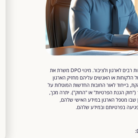
מינוי ממונה הגנת הפרטיות ("DPO") בארגון נושא עמו יתרונות רבים לארגון ולציבור. מינוי DPO משרת את
ל הלקוחות או האנשים עליהם מחזיק הארגון
קת, בייחוד לאור החובות החדשות המוטלות על
ארגונים מכוח תיקון 13 לחוק הגנת הפרטיות, התשמ"א-1981 ("חוק הגנת הפרטיות" או "החוק"). יתרה מכך,
אופן שבו מטפל הארגון במידע האישי שלהם,
פגיעה בפרטיותם ובמידע שלהם.