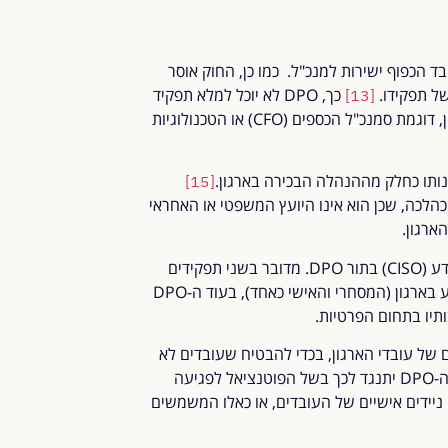
גון, או לעובד הכפוף ישירות למנכ"ל. כמו כן, החוק אוסר
כך, DPO לא יוכל למלא תפקיד
[13]
שבמסגרתו הוא קובע את מטרות ואמצעי עיבוד המידע בארגון, דוגמת סמנכ"ל הכספים (CFO) או הטכנולוגיות
[15]
את תפקידו כהלכה, שכן הוא אינו היועץ המשפטי או האחראי
ארגון.
שאלה חשובה היא האם מותר למנות את ממונה אבטחת המידע (CISO) בתור DPO. מדובר בשני תפקידים
שונים בתכלית, שכן ה-CISO אמון על ההגנה על זרימת המידע בארגון (המסחרי והאישי כאחד), בעוד ה-DPO
ותיו בתחום הפרטיות.
עקב במחשבים של עובדי הארגון, בכדי להבטיח שעובדים לא
חושפים את המידע החיוני של הארגון בפני מתחרים, בעוד שה-DPO יתנגד לכך בשל הפוטנציאל לפגיעה
יידים אישיים של העובדים, או כאלו המשמשים