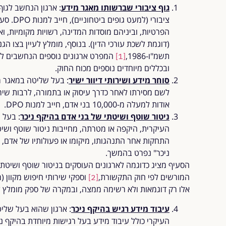
גוף ציבורי שברשותו מאגר מידע
: ארגון הנחשב לגוף
הפרטיות, וביניהם מוסדות המדינה, רשויות מקומיות, וא
(דוגמת לשכת עורכי הדין). בנוסף, מומלץ לעיין בצו הגנ
תשמ"ו-1986,
[1]
ובכללים מיוחדים נוספים מכוח החוק.
סוחר מידע ושירותי דיוור ישיר
: בעל שליטה במאגר מ
לשם מסירתו לאחר כדרך עיסוק או בתמורה, לרבות שירו
אודות למעלה מ-10,000 בני אדם, חייב למנות DPO.
ניטור שוטף ושיטתי של בני אדם בהיקף ניכר
: בעל 
העיקרית, היקפה או מטרתה, מחייבות ניטור שוטף ושיט
ניכר" נפרט בהמשך.
הסעיף מציג כדוגמה לארגונים העוסקים בניטור שוטף ושיטתי 
המורשים לפי חוק התקשורת,
וספקי שירותי חיפוש מקוון (מ
[2]
אלו רק דוגמאות ולא רשימה ממצה, ובמקרה של ספק מומלץ ל
עיבוד מידע רגיש בהיקף ניכר
: ארגון שהוא בעל שלי
העיקרי כולל עיבוד מידע בעל רגישות מיוחדת בהיקף ניכ