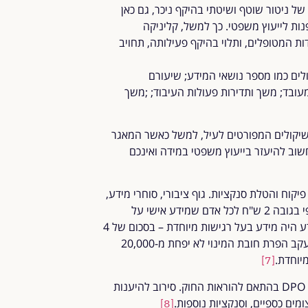
DPO. כמו במקרה של ניטור שוטף ושיטתי בהיקף ניכר, גם כאן
ות לייעוץ משפטי. כך למשל, קליניקה
ת המטופלים, ותלוי בהיקף פעילותה, תחויב
ב1(ב) לחוק, ותלוי בשיקולים כמו מספר נושאי המידע; שיעורם
מעובד; משך ותדירות פעולות העיבוד; ;משך
השיקולים המפורטים לעיל, למשל כאשר המאגר
 חשוב להיעזר בייעוץ משפטי במידה ואינכם
 עלולה להוביל להליכי פיקוח והטלת סנקציות. גוף ציבורי, סוחרי מידע,
וספקי שירותי דיוור ישיר שלא ימנו DPO, חשופים לעיצום כספי בגובה 2 ש"ח לכל אדם שמידע אישי על
אודותיו נמצא במאגר המידע, ואם המידע האישי במאגר המידע היה מידע בעל רגישות מיוחדת – בסכום של 4
שימו לב כי עיצום הכספי שיוטל עקב הפרת חובת המינוי לא יפחת מ-20,000
[7]
בהפרות חמורות פחות, הרשות יכולה להורות לארגון כי למנות DPO בהתאם להוראות החוק. סירוב להיענות
[8]