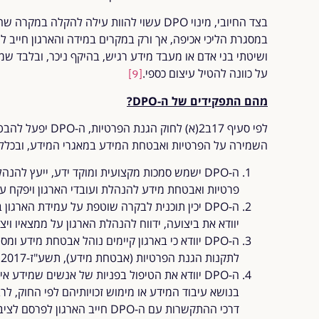
בצד החיובי, מינוי DPO עשוי להוות עילה להק
על כוונה להטיל עיצום כספי.
[9]
מהם התפקידים של ה-
DPO?
לפי סעיף 17ב2(א) לח
השמירה על הפרטיות ואבטחת המידע במאגרי המידע, ובכלל 
ה-DPO ישמש סמכות מקצועית ומוקד ידע, ייעץ להנה
פרטיות ואבטחת מידע להנהלת ועובדי הארגון ויפקח על
ה-DPO יכין תוכנית לבקרה שוטפת על עמידת הארג
יוודא את ביצועה, ידווח להנהלת הארגון על ממצאיו ויצ
ה-DPO יוודא כי בארגון קיימים נוהל אבטחת מיד
לתקנות הגנת הפרטיות (אבטחת מידע), תשע"ז-2017, אשר יובאו לאישור הנהלת הארגון;
ה-DPO יוודא את הטיפול בפניות של אנשים שמידע
בנושא עיבוד המידע או מימוש זכויותיהם לפי החוק, לרב
דרכי ההתקשרות עם ה-DPO חייב הארגון לפרסם לציבור באופן נגיש וברור.