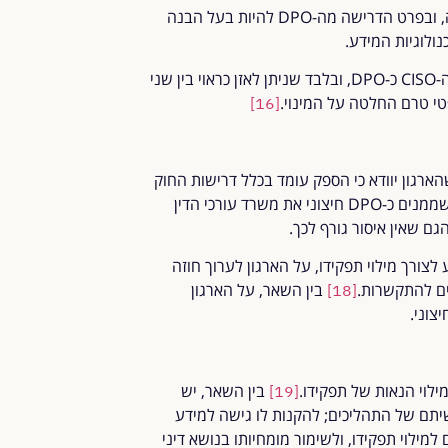
כמו כן, הידע והכישורים הנדרשים לכל אחד מהתפקידים שונה, ובפרט הדרישה מה-DPO להיות בעל הבנה
נולוגיות המידע.
הרשות להגנת הפרטיות עמדה על כך שאין איסור למנות את ה-CISO כ-DPO, ובלבד שניתן לאזן כראוי בין שני
טי טרם החלטה על המינוי.
[16]
 ספק חיצוני לארגון בתור DPO, ובלבד שהארגון יוודא כי הספק עומד בכלל דרישות החוק
כך למשל, כדאי לחשוב פעמיים לפני שממנים כ-DPO חיצוני את משרד עורכי הדין
ם שאין איסור גורף לכך.
לצורך מילוי תפקידו, על הארגון לערוך חוזה
ים להתקשרות.
בין השאר, על הארגון
[18]
בין השאר, יש
[19]
ר בראשיתם של התהליכים; להקנות לו גישה למידע
למילוי תפקידו, ולשימור מומחיותו בנושא דיני