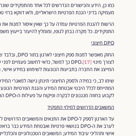
מעמיקה בדיני הגנת הפרטיות הישראליים, ולאו דווקא ברזי טכ
התפקידים. כל מקרה נבחן לגופו, ומומלץ להיעזר בייעוץ משפ
DPO חיצוני
החוק מאפשר למנות
לצורך מינוי DPO.
[17]
המייצג את החברה בתביעות הנוגעות לשימוש במידע אישי, הג
שימו לב, כי במידה ולספק החיצוני תינתן גישה למאגרי המידע 
המתייחס לכלל היבטי אבטחת המידע והגנת הפרטיות הנוגע
לקבוע בחוזה מנגנונים לבקרה ופיקוח על פעילות ה-DPO החיצוני.
ה
משאבים הדרושים למילוי התפקיד
על הארגון לספק ל-DPO את התנאים והמשאבים הדרושים למילוי הנאות של תפקידו.
לערב את ה-DPO בנושאי פרטיות ואבטחת המידע כב
אישי ותהליכי עיבוד המידע; המשאבים הטכנולוגיים והכלכליים 