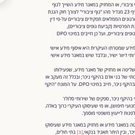
 ציבורי, או המחזיק במאגר מידע השייך לגוף
ציבורי (למעט גופים ביטחוניים), חייב למנות DPO. סעיף 23 מגדיר מהו "גוף ציבורי" לצורך חוק הגנת
רגונים הממלאים תפקידים ציבוריים על-פי דין
ת הפרטיות (קביעת גופים ציבוריים),
המפרט ארגונים נוספים הנחשבים לגופים ציבוריים, ועל כן חייבים במינוי DPO
ידע שמטרתו העיקרית היא איסוף מידע אישי
תי דיוור ישיר, ובלבד שיש במאגר מידע אישי
שליטה או מחזיק של מאגר מידע, שפעילותו
תי של בני אדם בהיקף ניכר; ובכלל זה מעקב או
התחקות אחר התנהגותו, מיקומו או פעולותיו של אדם, בהיקף ניכר, חייב במינוי DPO. על המונח "היקף
בהיקף ניכר, ספקים של שירותי סלולר
נועי חיפוש), או מי שעיסוקו העיקרי כרוך באלה.
פנות לייעוץ משפטי מוסמך.
טה במאגר מידע או מחזיק במאגר מידע שעיסוקו
ר, ובין היתר תאגיד בנקאי,
בתי חולים,
[3]