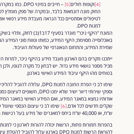
וקופות חולים
– חייבים במינוי 
[5]
[4]
החוק מונה דוגמאות בלבד, ובמקרה של ספק מומלץ לפנ
לטיפולים אסתטיים ככל הנראה מעבדת מידע רפואי אודו
למנות DPO.
המונח "היקף ניכר" מוגדר בסעיף 17
באוכלוסייה מסוימת; היקף המידע, כמותו וטווח סוגי המידע ה
שמירת המידע; והתחום הגאוגרפי של פעולות העיבוד.
ייתכנו מקרים בהם הארגון מעבד מידע בהיקף ניכר, למרות 
מכיל מספר נושאי מידע גדול. יש לבחון כל מקרה לגופו, ולכן
בטוחים מהו היקף עיבוד המידע האישי בארגון.
שימו לב כי הפרת החובה למנות DPO,
שקלים חדשים לכל אדם.
[6]
ש"ח, או 40,000 ש"ח ביחס למאגרים של מידע בעל רגישות מיוחדת.
להוראת הרשות למנות DPO בארגון עלול להוביל להטלת עיצומים כספיים, וסנקציות נוספות.