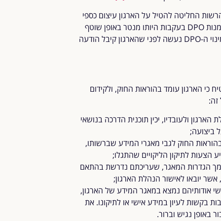
לה במקרה שהרשות החליטה להטיל על הארגון עיצום כספי
במסגרת הליכי אכיפה, אך ורק במקרים במידה והארגון חייב למנות DPO בעקבות היותו מנטר באופן שוטף
ושיטתי בני אדם או מעבד מידע רגיש, בהיקף ניכר, ובלבד שמינוי ה-DPO נעשה לפני שהארגון קיבל הודעה
וק הגנת הפרטיות, ה-DPO יפעל להבטיח כי הארגון עומד בהוראות החוק, ולקידום
זה:
לת הארגון ולעובדיו, יכין תוכנית הדרכה בנושאי
 ביצועה;
ון בהוראות החוק לגבי מאגרי המידע שברשותו,
יע הצעות לתיקון הליקויים שהתגלו;
ע ומסמך הגדרות המאגר, שעריכתם נדרשת בהתאם
 אישי אודותיהם נמצא במאגר המידע של הארגון,
ות בקשות לעיון במידע אישי או לתיקונו. את