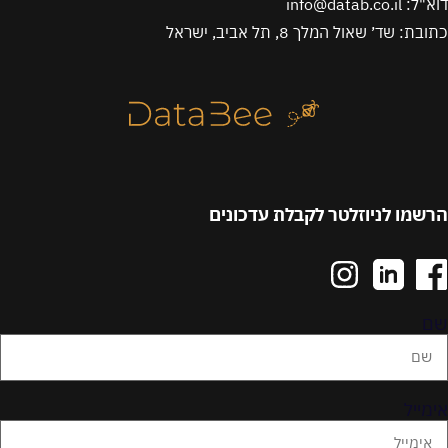
דוא"ל: info@datab.co.il
כתובת: שד׳ שאול המלך 8, תל אביב, ישראל
הרשמו לניוזלטר לקבלת עדכונים
שם
אימייל