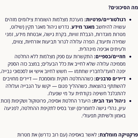
מה הסיכונים
?
רגולטוריים/פרטיות:
מערכת מצלמות השומרת צילומים מזהים
עשויה להיחשב
מאגר מידע
. נדרש ניהול מאגר תקין (שילוט,
מטרות מוגדרות, הגבלת זוויות, בקרת גישה, אבטחת מידע, זמני
שמירה ותיעוד). הפרה עלולה לגרור תביעות אזרחיות, צווים,
ולעיתים אכיפה מינהלית.
חוזיים/כספיים:
התקשרות עם ספק מצלמות ללא החלטה
מסמיכה עלולה שלא לחייב את כלל הבעלים; במצב כזה הספק
יפנה לוועד/לחבריו שחתמו — חשש לחיוב אישי או לסכסוכי גבייה.
דיירים סרבנים:
כשההחלטה חוקית ומוסמכת — דיירים מחויבים
להשתתף בהוצאות. כשההליך פגום — יקשו על הגבייה ועלולה
להתגלגל חשיפה נקודתית על מי שפעלו.
ניהול ועד הבית:
היעדר החלטת אסיפה, פרוטוקול ושקיפות (זכות
עיון, נהלי גישה לחומרים) יוצר בסיס לתקיפת ההחלטה, לפגיעה
באמון ולשיתוק תפעולי.
פרקטיקה מומלצת:
לאשר באסיפה (עם רוב נדרש) את מטרות