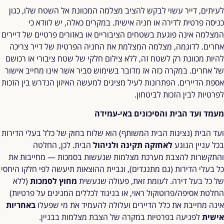
לעיתים, דייר עשוי לבקש להציב מצלמה המכוונת אל השטח שלו, כגון
כניסה פרטית לדירה או חניה אישית. במקרים כאלה, יש לוודא כי
המצלמה אינה פוגעת בשטחים הציבוריים או באזורים פרטיים של דיירים
אחרים. לדוגמה, מצלמה המצלמת את החניה הפרטית של דייר צריכה
להיות מכוונת רק לשטח זה, ללא צילום חלקי של שטח ציבורי או רכושם
של אחרים. במקרה כזה אז מדובר בשימוש סביר אשר אינו מחייב אישור
אספת הדיירים. הפתרונות לעיל מציגים למעשה האיזון הנדרש בין הזכות
לפרטיות לבין הזכות לביטחון.
מעמד ועד הבית והסיכונים באי-עמידה
ועד הבית (נציגות הבית המשותף) הוא שלוח בחוק של כלל בעלי הדירות
בכל עניין הנוגע
לאחזקה תקינה ולניהול
הבית. לכן, החלטה
והתקשרות להצבת מערכת מצלמות שנעשות בסמכות — מחייבות את
כל בעלי הדירות (גם מתנגדים), וגביית ההוצאות תיעשה לפי חלקו היחסי
של כל בעל דירה. לעומת זאת, פעולה שנעשית
מחוץ לסמכות
(ללא
החלטת אסיפה/פרוטוקול ראוי, או בניגוד לכללים המגינים על פרטיות)
אינה מחייבת את כלל הדיירים ועלולה להעמיד את מי שפעלו
באחריות
אישית
לפגיעה בפרטיות במקרה של הצבת מצלמות בבניין.