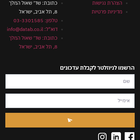
הצהרת נגישות
כתובת: שד׳ שאול המלך
מדיניות פרטיות
8, תל אביב, ישראל
טלפון: 03-3301585
דוא"ל: info@datab.co.il
כתובת: שד׳ שאול המלך
8, תל אביב, ישראל
הרשמו לניוזלטר לקבלת עדכונים